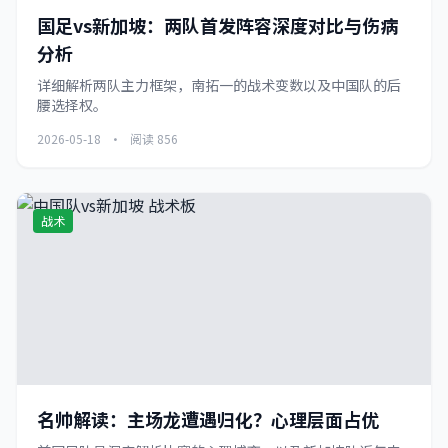
国足vs新加坡：两队首发阵容深度对比与伤病
分析
详细解析两队主力框架，南拓一的战术变数以及中国队的后
腰选择权。
2026-05-18
•
阅读 856
战术
名帅解读：主场龙遭遇归化？心理层面占优