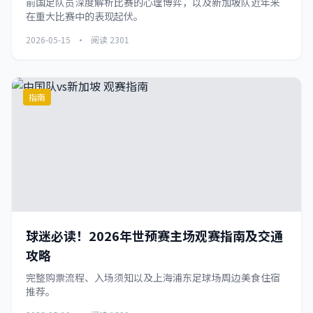
前国足队员深度解析比赛的心理博弈，以及新加坡队近年来
在重大比赛中的表现起伏。
2026-05-15
•
阅读 2301
指南
球迷必读！2026年世预赛主场观赛指南及交通
攻略
完整购票流程、入场须知以及上海浦东足球场周边美食住宿
推荐。