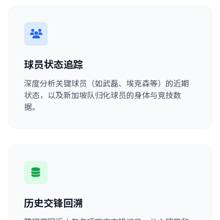
球员状态追踪
深度分析关键球员（如武磊、埃克森等）的近期
状态，以及新加坡队归化球员的身体与竞技数
据。
历史交锋回溯