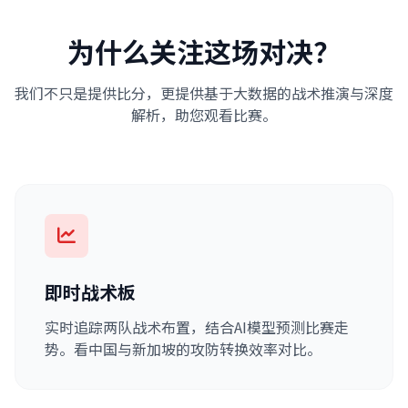
为什么关注这场对决？
我们不只是提供比分，更提供基于大数据的战术推演与深度
解析，助您观看比赛。
即时战术板
实时追踪两队战术布置，结合AI模型预测比赛走
势。看中国与新加坡的攻防转换效率对比。