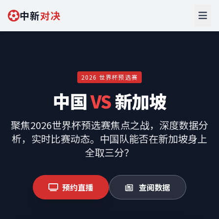
中新
对决
2026 世界杯预选赛
中国
VS
新加坡
聚焦2026世界杯预选赛焦点之战，深度数据分
析，实时比赛动态。中国队能否在新加坡身上
全取三分？
预约直播
查阅数据